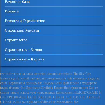
Ремонт на баня
Ремонти
Ремонти и Строителство
Строителни Ремонти
Строителство
Строителство – Закони
Строителство – Къртене
remonti
remont na bania
stroitelni remonti
stroitelstvo
The Sky City
Балюстрада
В Китай започна изграждането на най-високата сграда на
света
Вертикална планировка
Видове СМР
Грундиране
Грундиране
върху блажна боя
Драгомир Стойнев
Енергийна ефективност
Как се
свалят тапети
Как се урегулира парцел
Копенхаген
НЕДОПУСКАНЕ И
ОТСТРАНЯВАНЕ НА НЕЗАКОННО СТРОИТЕЛСТВО
НЕЗАКОННО
СТРОИТЕЛСТВО
ОДОБРЯВАНЕ И ИЗМЕНЕНИЕ НА