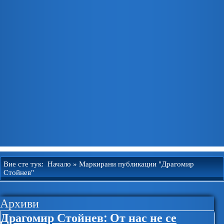
Вие сте тук:
Начало
»
Маркирани публикации "Драгомир
Стойнев"
Архиви
Драгомир Стойнев: От нас не се