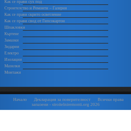
Как се прави сух под
Строителство и Ремонти – Галерия
Как се прави скрито осветление
Как се прави свод от Гипсокартон
Шпакловки
Къртене
Замазки
Зидарии
Електро
Изолации
Мазилки
Монтажи
Начало
Декларация за поверителност
Всички права
запазени - stroitelniremonti.org 2026