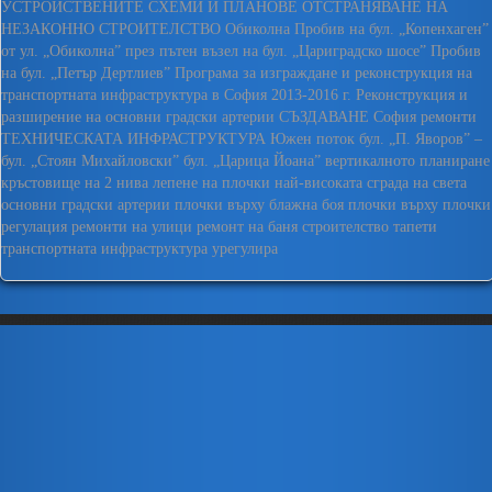
УСТРОЙСТВЕНИТЕ СХЕМИ И ПЛАНОВЕ
ОТСТРАНЯВАНЕ НА
НЕЗАКОННО СТРОИТЕЛСТВО
Обиколна
Пробив на бул. „Копенхаген”
от ул. „Обиколна” през пътен възел на бул. „Цариградско шосе”
Пробив
на бул. „Петър Дертлиев”
Програма за изграждане и реконструкция на
транспортната инфраструктура в София 2013-2016 г.
Реконструкция и
разширение на основни градски артерии
СЪЗДАВАНЕ
София ремонти
ТЕХНИЧЕСКАТА ИНФРАСТРУКТУРА
Южен поток
бул. „П. Яворов” –
бул. „Стоян Михайловски”
бул. „Царица Йоана”
вертикалното планиране
кръстовище на 2 нива
лепене на плочки
най-високата сграда на света
основни градски артерии
плочки върху блажна боя
плочки върху плочки
регулация
ремонти на улици
ремонт на баня
строителство
тапети
транспортната инфраструктура
урегулира