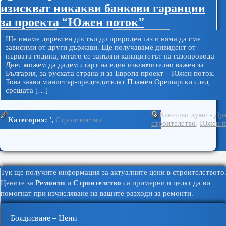
изискват никакви банкови гаранции
за проекта “Южен поток”
Ще имаме директен достъп до природен газ и няма да сме
зависими от други държави. Ще получаваме дивидент от
първата година, когато се запълни капацитетът на газопровода
Днес можем да дадем старт на един изключително важен за
България, за руската страна и за Европа проект – Южен поток.
Това заяви министър-председателят Пламен Орешарски след
срещата […]
Ключови думи -
Др
Категория: ',
Строителство
строителство
,
Южен п
Тук ще получите информация за актуалните цени в строителството
Ремонти
Строителство
Цените за
и
са примерни и целят да ви
помогнат при изчисляване на вашите разходи за ремонти.
Боядисване – Цени