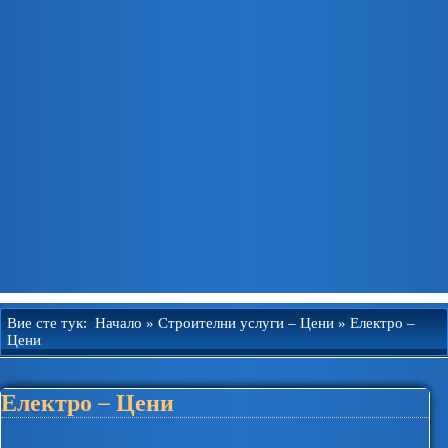
Вие сте тук:
Начало
»
Строителни услуги – Цени
»
Електро –
Цени
Електро – Цени