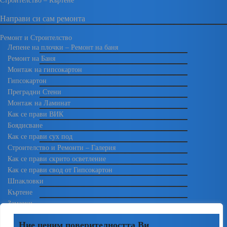
Строителство – Къртене
Направи си сам ремонта
Ремонт и Строителство
Лепене на плочки – Ремонт на баня
Ремонт на Баня
Монтаж на гипсокартон
Гипсокартон
Преградни Стени
Монтаж на Ламинат
Как се прави ВИК
Боядисване
Как се прави сух под
Строителство и Ремонти – Галерия
Как се прави скрито осветление
Как се прави свод от Гипсокартон
Шпакловки
Къртене
Замазки
Зидарии
Ние ценим поверителността Ви
Електро