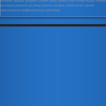
основни градски артерии
плочки върху блажна боя
плочки върху плочки
регулация
ремонти на улици
ремонт на баня
строителство
тапети
транспортната инфраструктура
урегулира