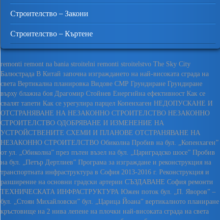
Строителство – Закони
Строителство – Къртене
remonti
remont na bania
stroitelni remonti
stroitelstvo
The Sky City
Балюстрада
В Китай започна изграждането на най-високата сграда на
света
Вертикална планировка
Видове СМР
Грундиране
Грундиране
върху блажна боя
Драгомир Стойнев
Енергийна ефективност
Как се
свалят тапети
Как се урегулира парцел
Копенхаген
НЕДОПУСКАНЕ И
ОТСТРАНЯВАНЕ НА НЕЗАКОННО СТРОИТЕЛСТВО
НЕЗАКОННО
СТРОИТЕЛСТВО
ОДОБРЯВАНЕ И ИЗМЕНЕНИЕ НА
УСТРОЙСТВЕНИТЕ СХЕМИ И ПЛАНОВЕ
ОТСТРАНЯВАНЕ НА
НЕЗАКОННО СТРОИТЕЛСТВО
Обиколна
Пробив на бул. „Копенхаген”
от ул. „Обиколна” през пътен възел на бул. „Цариградско шосе”
Пробив
на бул. „Петър Дертлиев”
Програма за изграждане и реконструкция на
транспортната инфраструктура в София 2013-2016 г.
Реконструкция и
разширение на основни градски артерии
СЪЗДАВАНЕ
София ремонти
ТЕХНИЧЕСКАТА ИНФРАСТРУКТУРА
Южен поток
бул. „П. Яворов” –
бул. „Стоян Михайловски”
бул. „Царица Йоана”
вертикалното планиране
кръстовище на 2 нива
лепене на плочки
най-високата сграда на света