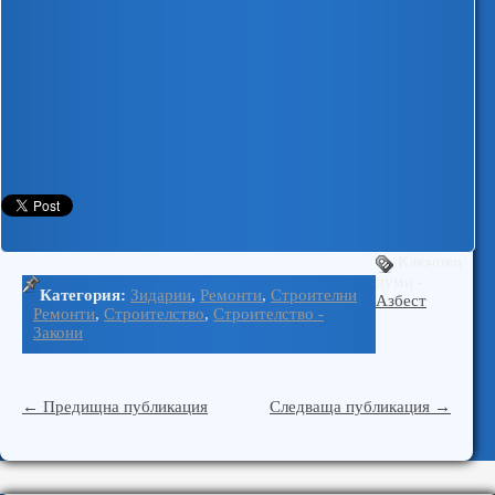
Ключови
думи -
Категория:
Зидарии
,
Ремонти
,
Строителни
Азбест
Ремонти
,
Строителство
,
Строителство -
Закони
←
Предищна публикация
Следваща публикация
→