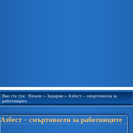
Вие сте тук:
Начало
»
Зидарии
»
Азбест – смъртоносен за
работниците
Азбест – смъртоносен за работниците