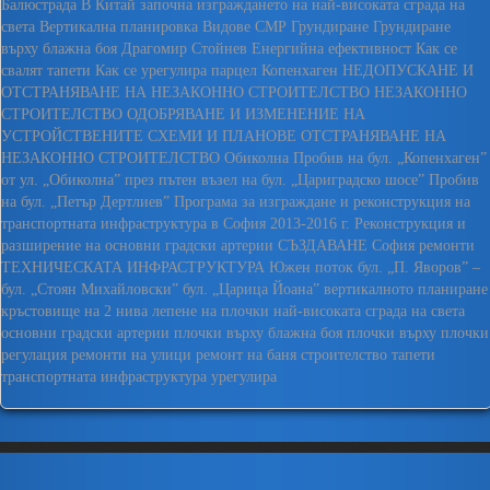
Балюстрада
В Китай започна изграждането на най-високата сграда на
света
Вертикална планировка
Видове СМР
Грундиране
Грундиране
върху блажна боя
Драгомир Стойнев
Енергийна ефективност
Как се
свалят тапети
Как се урегулира парцел
Копенхаген
НЕДОПУСКАНЕ И
ОТСТРАНЯВАНЕ НА НЕЗАКОННО СТРОИТЕЛСТВО
НЕЗАКОННО
СТРОИТЕЛСТВО
ОДОБРЯВАНЕ И ИЗМЕНЕНИЕ НА
УСТРОЙСТВЕНИТЕ СХЕМИ И ПЛАНОВЕ
ОТСТРАНЯВАНЕ НА
НЕЗАКОННО СТРОИТЕЛСТВО
Обиколна
Пробив на бул. „Копенхаген”
от ул. „Обиколна” през пътен възел на бул. „Цариградско шосе”
Пробив
на бул. „Петър Дертлиев”
Програма за изграждане и реконструкция на
транспортната инфраструктура в София 2013-2016 г.
Реконструкция и
разширение на основни градски артерии
СЪЗДАВАНЕ
София ремонти
ТЕХНИЧЕСКАТА ИНФРАСТРУКТУРА
Южен поток
бул. „П. Яворов” –
бул. „Стоян Михайловски”
бул. „Царица Йоана”
вертикалното планиране
кръстовище на 2 нива
лепене на плочки
най-високата сграда на света
основни градски артерии
плочки върху блажна боя
плочки върху плочки
регулация
ремонти на улици
ремонт на баня
строителство
тапети
транспортната инфраструктура
урегулира