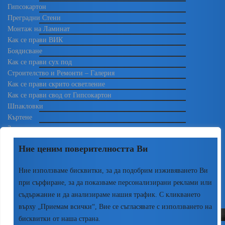
Гипсокартон
Преградни Стени
Монтаж на Ламинат
Как се прави ВИК
Боядисване
Как се прави сух под
Строителство и Ремонти – Галерия
Как се прави скрито осветление
Как се прави свод от Гипсокартон
Шпакловки
Къртене
Замазки
Зидарии
Ние ценим поверителността Ви
Електро
Изолации
Ние използваме бисквитки, за да подобрим изживяването Ви
Мазилки
при сърфиране, за да показваме персонализирани реклами или
Монтажи
съдържание и да анализираме нашия трафик. С кликването
върху „Приемам всички“, Вие се съгласявате с използването на
бисквитки от наша страна.