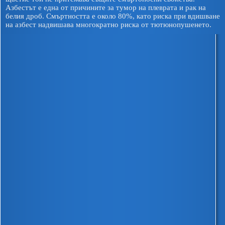
Азбестът е една от причините за тумор на плеврата и рак на
белия дроб. Смъртността е около 80%, като риска при вдишване
на азбест надвишава многократно риска от тютюнопушенето.