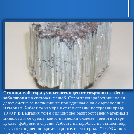
Стотици майстори умират всеки ден от свързани с азбест
заболявания
в световен мащаб. Строителни работници не си
дават сметка за последиците при вдишване на смъртоносния
материал. Азбест се намира в стари сгради, построени преди
1970 г. В България той е бил широко разпространен материал в
миналото и се среща, както в панелни блокове, така и в стари
цехове, фабрики и сгради. Азбеста наподобява на външен вид
известния в днешно време строителен материал YTONG, но за
щастие той не притежава същите смъртоносни свойства.